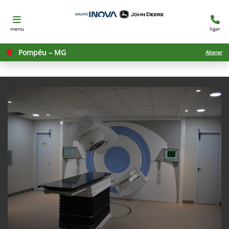
menu
ligar
Pompéu – MG
Alterar