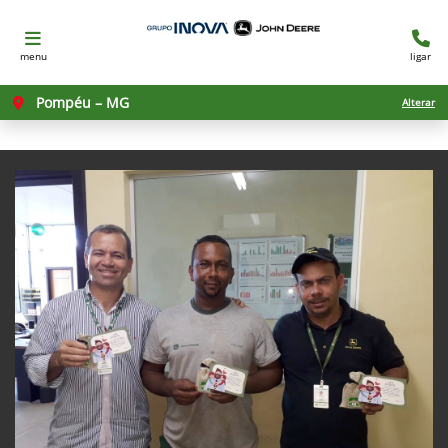
menu
ligar
Pompéu – MG
Alterar