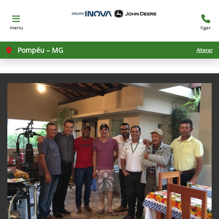
menu
ligar
Pompéu – MG
Alterar