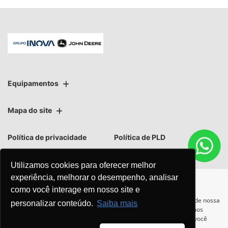
Equipamentos
Mapa do site
Política de privacidade
Política de PLD
Utilizamos cookies para oferecer melhor
experiência, melhorar o desempenho, analisar
como você interage em nosso site e
No trânsito, enxergar o outro
Para otimizar sua experiência durante a navegação, fazemos uso de nossa
personalizar conteúdo.
Saiba mais
política de cookies e para proteger seus dados pessoais respeitamos
salva vidas.
nossa
política de privacidade
. Ao seguir com a navegação e visita você
concorda com nossas políticas.