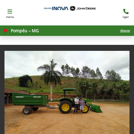
menu
ligar
Pompéu – MG
Alterar