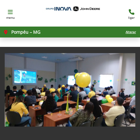
menu
ligar
Pompéu – MG
Alterar