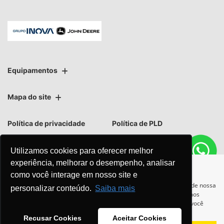
Equipamentos
Mapa do site
Política de privacidade
Política de PLD
Utilizamos cookies para oferecer melhor
experiência, melhorar o desempenho, analisar
como você interage em nosso site e
No trânsito, enxergar o outro
Para otimizar sua experiência durante a navegação, fazemos uso de nossa
personalizar conteúdo.
Saiba mais
política de cookies e para proteger seus dados pessoais respeitamos
salva vidas.
nossa
política de privacidade
. Ao seguir com a navegação e visita você
concorda com nossas políticas.
Recusar Cookies
Aceitar Cookies