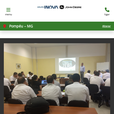
menu
ligar
Pompéu – MG
Alterar